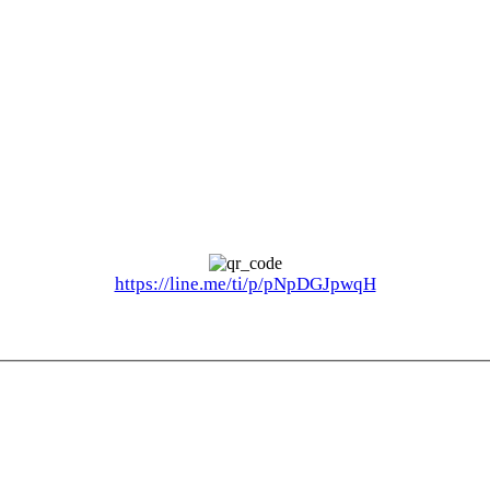
https://line.me/ti/p/pNpDGJpwqH