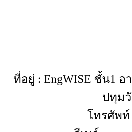
ที่อยู่ : EngWISE ชั้น1
ปทุมว
โทรศัพท์