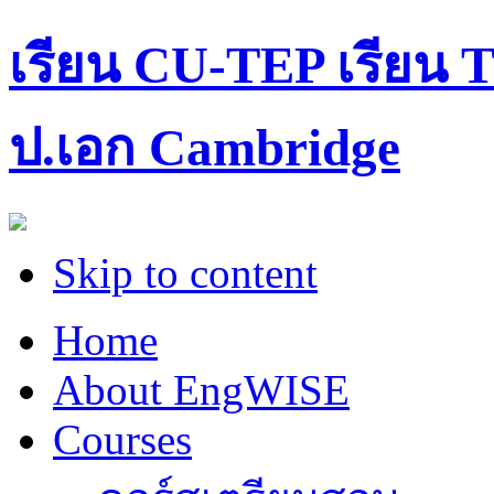
เรียน CU-TEP เรียน T
ป.เอก Cambridge
Skip to content
Home
About EngWISE
Courses