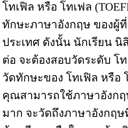
โทเฟิล หรือ โทเฟล (TOE
ทักษะภาษาอังกฤษ ของผู้ท
ประเทศ ดังนั้น นักเรียน นิ
ต่อ จะต้องสอบวัดระดับ โ
วัดทักษะของ โทเฟิล หรือ 
คุณสามารถใช้ภาษาอังกฤษส
มาก จะวัดถึงภาษาอังกฤษที