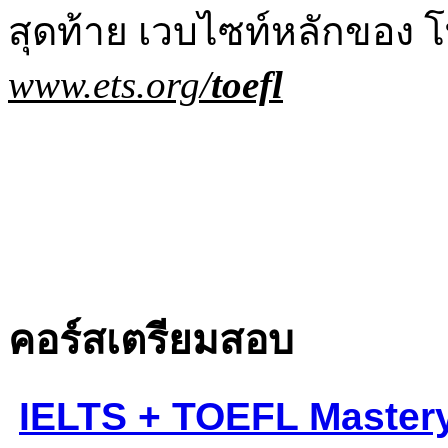
สุดท้าย เวบไซท์หลักของ 
www.ets.org/
toefl
คอร์สเตรียมสอบ
IELTS + TOEFL Master