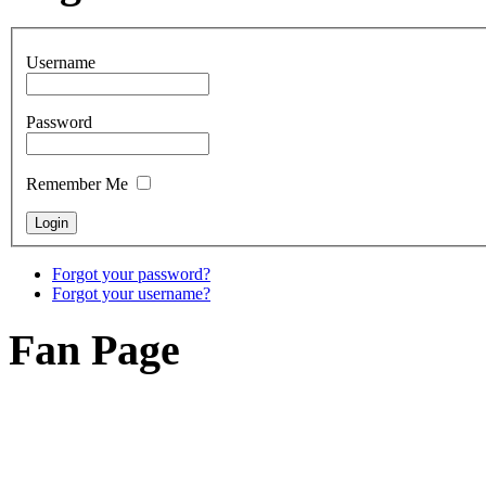
Username
Password
Remember Me
Forgot your password?
Forgot your username?
Fan Page